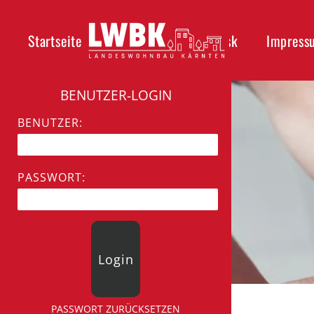
Startseite
Über uns
Helpdesk
Impress
BENUTZER-LOGIN
BENUTZER:
PASSWORT:
PASSWORT ZURÜCKSETZEN