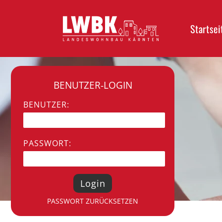
Startsei
BENUTZER-LOGIN
BENUTZER:
PASSWORT:
PASSWORT ZURÜCKSETZEN